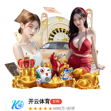
九游APP官网_九游游戏中心_
安卓iOS下载_礼包爆料榜单一
手掌握
首页
»
德甲
»
九游客户端-贝尔：皇马球迷嘘声让我失去信心 进入恶性循环
德甲
九游客户端-贝尔：皇马球迷嘘声让我失
去信心 进入恶性循环
分享
2026-05-11
163
0
体坛周报全媒体原创
最近几个赛季，贝尔没少在伯纳乌球场遭遇主队球迷的
嘘声。日前接受采访时，贝尔谈起了自己对此事的看
法。