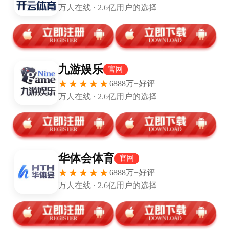
“嘘声会让球员感觉很糟糕，会让人失去自信。当我浪
费了一个破门机会之后，会被主场球迷嘘，然后球门就
好像变得更小了，破门就更难。我在伯纳乌曾被8万球
迷嘘过，我问自己，‘这是怎么了？’或许他们想要帮助
球员，让球员表现更好，但只会获得相反的结果。嘘声
会让球员状态更差，失去自信，踢得就会更糟糕，而球
迷又会因此而更加愤怒。”贝尔这样说道。
“在足球世界中，一名球员或许会踢得非常好，但可能
连续5场比赛不进球。人们就开始说，这个状态太差劲
了。如果球员知道自己踢得不错，即使人们说三道四，
球员也不应在意大家的言论，自己的想法才是最重要
的。”
文/基利